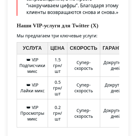
“накручиваем цифры”. Благодаря этому
клиенты возвращаются снова и снова.»
Наши VIP-услуги для Twitter (X)
Мы предлагаем три ключевые услуги:
УСЛУГА
ЦЕНА
СКОРОСТЬ
ГАРАНТИЯ
👑 VIP
1.5
Супер-
Докрутка 30
Подписчики
грн/
скорость
дней
микс
шт
0.5
👑 VIP
Супер-
Докрутка 7
грн/
Лайки микс
скорость
дней
шт
👑 VIP
0.2
Супер-
Докрутка 30
Просмотры
грн/
скорость
дней
микс
шт