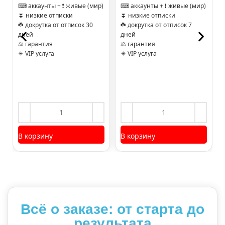
⌨ аккаунты + ❗ живые (мир)
⌨ аккаунты + ❗ живые (мир)
⏬ низкие отписки
⏬ низкие отписки
☘️ докрутка от отписок 30
☘️ докрутка от отписок 7
дней
дней
⚖ гарантия
⚖ гарантия
✴️ VIP услуга
✴️ VIP услуга
В корзину
В корзину
Всё о заказе: от старта до
результата