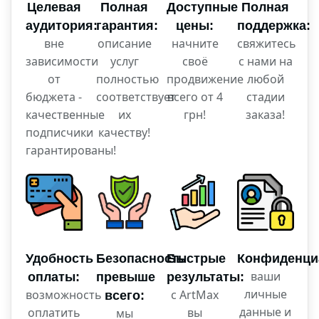
Целевая
Полная
Доступные
Полная
аудитория:
гарантия:
цены:
поддержка:
вне
описание
начните
свяжитесь
зависимости
услуг
своё
с нами на
от
полностью
продвижение
любой
бюджета -
соответствует
всего от 4
стадии
качественные
их
грн!
заказа!
подписчики
качеству!
гарантированы!
Удобность
Безопасность
Быстрые
Конфиденци
ваши
оплаты:
превыше
результаты:
личные
возможность
с ArtMax
всего:
данные и
оплатить
вы
мы