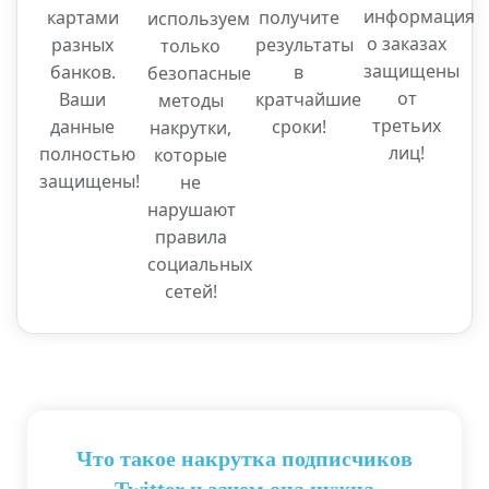
информация
картами
получите
используем
о заказах
разных
результаты
только
защищены
банков.
в
безопасные
от
Ваши
кратчайшие
методы
третьих
данные
сроки!
накрутки,
лиц!
полностью
которые
защищены!
не
нарушают
правила
социальных
сетей!
Что такое накрутка подписчиков
Twitter и зачем она нужна