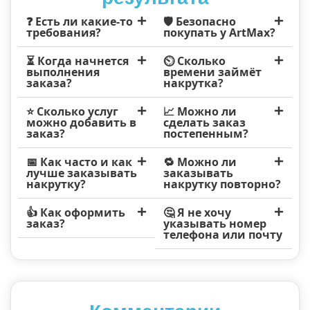
❓ Есть ли какие-то
🛡️ Безопасно
требования?
покупать у ArtMax?
⏳ Когда начнется
⏲️ Сколько
выполнения
времени займёт
заказа?
накрутка?
⭐ Сколько услуг
📈 Можно ли
можно добавить в
сделать заказ
заказ?
постепенным?
📅 Как часто и как
🔁 Можно ли
лучше заказывать
заказывать
накрутку?
накрутку повторно?
👍 Как оформить
🤔 Я не хочу
заказ?
указывать номер
телефона или почту