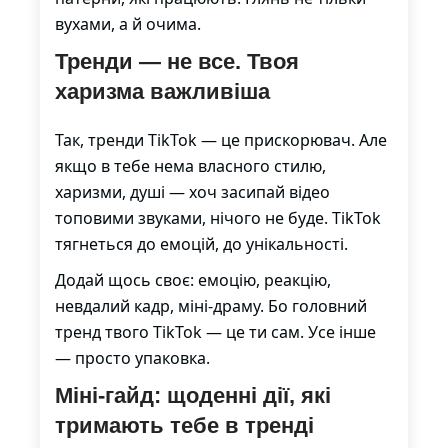
вухами, а й очима.
Тренди — не все. Твоя
харизма важливіша
Так, тренди TikTok — це прискорювач. Але
якщо в тебе нема власного стилю,
харизми, душі — хоч засипай відео
топовими звуками, нічого не буде. TikTok
тягнеться до емоцій, до унікальності.
Додай щось своє: емоцію, реакцію,
невдалий кадр, міні-драму. Бо головний
тренд твого TikTok — це ти сам. Усе інше
— просто упаковка.
Міні-гайд: щоденні дії, які
тримають тебе в тренді