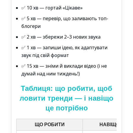
✅ 10 хв — гортай «Цікаве»
✅ 5 хв — перевір, що заливають топ-
блогери
✅ 2 хв — збережи 2–3 нових звука
✅ 1 хв — запиши ідею, як адаптувати
звук під свій формат
✅ 15 хв — зніми й виклади відео (і не
думай над ним тиждень!)
Таблиця: що робити, щоб
ловити тренди — і навіщо
це потрібно
ЩО РОБИТИ
НАВІЩО ЦЕ П