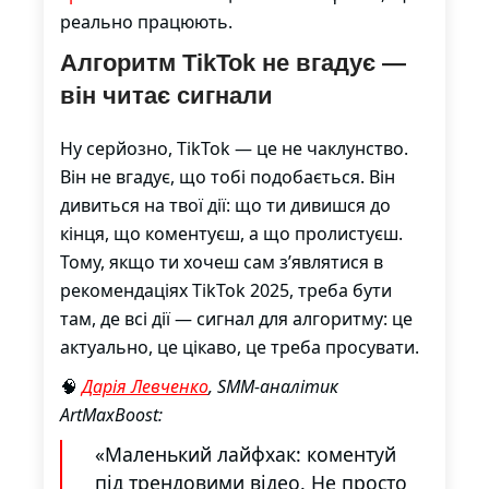
реально працюють.
Алгоритм TikTok не вгадує —
він читає сигнали
Ну серйозно, TikTok — це не чаклунство.
Він не вгадує, що тобі подобається. Він
дивиться на твої дії: що ти дивишся до
кінця, що коментуєш, а що пролистуєш.
Тому, якщо ти хочеш сам з’являтися в
рекомендаціях TikTok 2025, треба бути
там, де всі дії — сигнал для алгоритму: це
актуально, це цікаво, це треба просувати.
🧠
Дарія Левченко
, SMM-аналітик
ArtMaxBoost:
«Маленький лайфхак: коментуй
під трендовими відео. Не просто