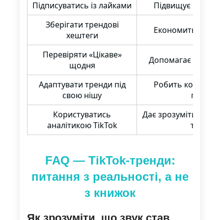
Підписуватись із лайками
Підвищує шанс б
Зберігати трендові
Економить час і 
хештеги
Перевіряти «Цікаве»
Допомагає не про
щодня
Адаптувати тренди під
Робить контент у
свою нішу
помітн
Користуватись
Дає зрозуміти, що с
аналітикою TikTok
твоїй т
FAQ — TikTok-тренди:
питання з реальності, а не
з книжок
Як зрозуміти, що звук став