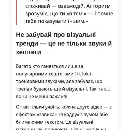
споживай — взаємодій. Алгоритм
зрозуміє, що ти «в темі» — і почне
тебе показувати іншим.»
Не забувай про візуальні
тренди — це не тільки звуки й
хештеги
Багато хто ганяється лише за
популярними хештегами TikTok і
трендовими звуками, але забуває, що
тренди бувають ще й візуальні. Так, так. І
вони не менш важливі.
От ви тільки уявіть: кожне друге відео — з
ефектом «зависання кадру» з зумом або
блимаючим текстом. Це візуальні
патерни, які працюють. Глянь не тільки