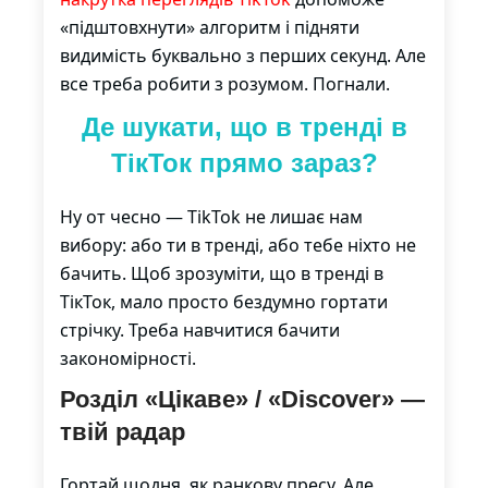
«підштовхнути» алгоритм і підняти
видимість буквально з перших секунд. Але
все треба робити з розумом. Погнали.
Де шукати, що в тренді в
ТікТок прямо зараз?
Ну от чесно — TikTok не лишає нам
вибору: або ти в тренді, або тебе ніхто не
бачить. Щоб зрозуміти, що в тренді в
ТікТок, мало просто бездумно гортати
стрічку. Треба навчитися бачити
закономірності.
Розділ «Цікаве» / «Discover» —
твій радар
Гортай щодня, як ранкову пресу. Але