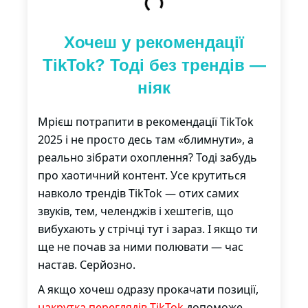
Хочеш у рекомендації
TikTok? Тоді без трендів —
ніяк
Мрієш потрапити в рекомендації TikTok
2025 і не просто десь там «блимнути», а
реально зібрати охоплення? Тоді забудь
про хаотичний контент. Усе крутиться
навколо трендів TikTok — отих самих
звуків, тем, челенджів і хештегів, що
вибухають у стрічці тут і зараз. І якщо ти
ще не почав за ними полювати — час
настав. Серйозно.
А якщо хочеш одразу прокачати позиції,
накрутка переглядів TikTok
допоможе