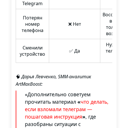
Telegram
Восстанов
Потерян
возмож
номер
❌ Нет
только п
телефона
возврата
Нужен но
Сменили
✅ Да
телефона
устройство
входа
🧠
Дарья Левченко, SMM-аналитик
ArtMaxBoost:
«Дополнительно советуем
прочитать материал
«
что делать,
если взломали телеграм —
пошаговая инструкция
»
, где
разобраны ситуации с