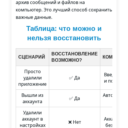
архив сообщений и файлов на
компьютер. Это лучший способ сохранить
важные данные.
Таблица: что можно и
нельзя восстановить
ВОССТАНОВЛЕНИЕ
СЦЕНАРИЙ
КОММЕНТ
ВОЗМОЖНО?
Просто
Введите н
удалили
✅ Да
и получит
приложение
Вышли из
Авторизац
✅ Да
аккаунта
номер
Удалили
аккаунт в
Аккаунт у
❌ Нет
настройках
безвозвр