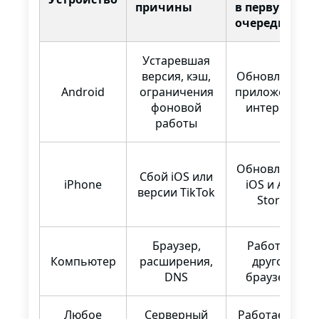
причины
в первую
очередь
Устаревшая
версия, кэш,
Обновление
Android
ограничения
приложения,
фоновой
интернет
работы
Обновления
Сбой iOS или
iPhone
iOS и App
версии TikTok
Store
Браузер,
Работа в
Компьютер
расширения,
другом
DNS
браузере
Любое
Серверный
Работает ли