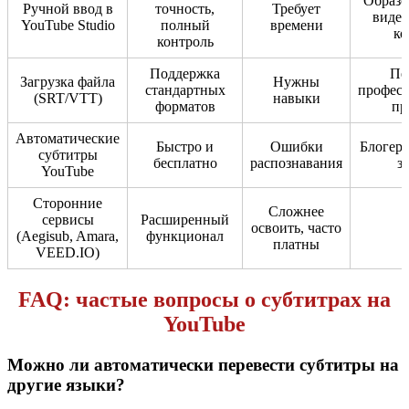
Образо
Ручной ввод в
точность,
Требует
видео
YouTube Studio
полный
времени
ко
контроль
Поддержка
Пе
Загрузка файла
Нужны
стандартных
профес
(SRT/VTT)
навыки
форматов
пр
Автоматические
Быстро и
Ошибки
Блогер
субтитры
бесплатно
распознавания
з
YouTube
Сторонние
Сложнее
сервисы
Расширенный
освоить, часто
(Aegisub, Amara,
функционал
платны
VEED.IO)
FAQ: частые вопросы о субтитрах на
YouTube
Можно ли автоматически перевести субтитры на
другие языки?