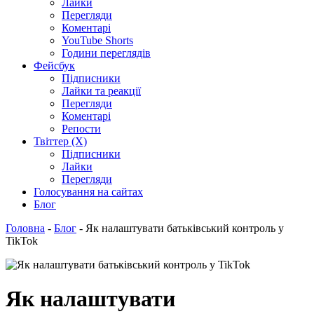
Лайки
Перегляди
Коментарі
YouTube Shorts
Години переглядів
Фейсбук
Підписники
Лайки та реакції
Перегляди
Коментарі
Репости
Твіттер (X)
Підписники
Лайки
Перегляди
Голосування на сайтах
Блог
Головна
-
Блог
-
Як налаштувати батьківський контроль у
TikTok
Як налаштувати