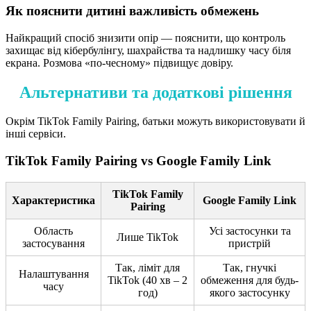
Як пояснити дитині важливість обмежень
Найкращий спосіб знизити опір — пояснити, що контроль
захищає від кібербулінгу, шахрайства та надлишку часу біля
екрана. Розмова «по-чесному» підвищує довіру.
Альтернативи та додаткові рішення
Окрім TikTok Family Pairing, батьки можуть використовувати й
інші сервіси.
TikTok Family Pairing vs Google Family Link
TikTok Family
Характеристика
Google Family Link
Pairing
Область
Усі застосунки та
Лише TikTok
застосування
пристрій
Так, ліміт для
Так, гнучкі
Налаштування
TikTok (40 хв – 2
обмеження для будь-
часу
год)
якого застосунку