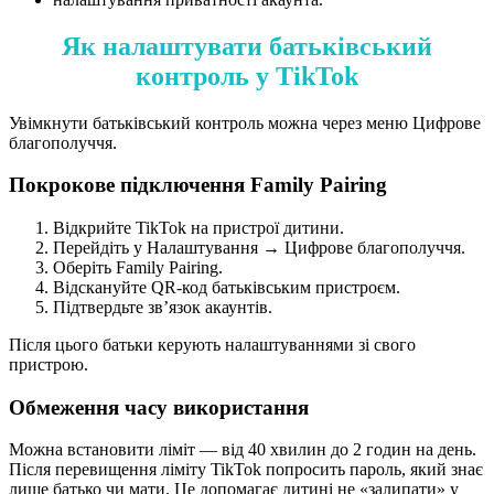
Як налаштувати батьківський
контроль у TikTok
Увімкнути батьківський контроль можна через меню Цифрове
благополуччя.
Покрокове підключення Family Pairing
Відкрийте TikTok на пристрої дитини.
Перейдіть у Налаштування → Цифрове благополуччя.
Оберіть Family Pairing.
Відскануйте QR-код батьківським пристроєм.
Підтвердьте зв’язок акаунтів.
Після цього батьки керують налаштуваннями зі свого
пристрою.
Обмеження часу використання
Можна встановити ліміт — від 40 хвилин до 2 годин на день.
Після перевищення ліміту TikTok попросить пароль, який знає
лише батько чи мати. Це допомагає дитині не «залипати» у