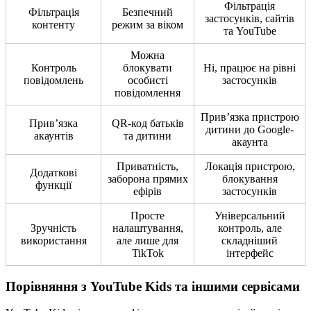
Фільтрація
Фільтрація
Безпечний
застосунків, сайтів
контенту
режим за віком
та YouTube
Можна
Контроль
блокувати
Ні, працює на рівні
повідомлень
особисті
застосунків
повідомлення
Прив’язка пристрою
Прив’язка
QR-код батьків
дитини до Google-
акаунтів
та дитини
акаунта
Приватність,
Локація пристрою,
Додаткові
заборона прямих
блокування
функції
ефірів
застосунків
Просте
Універсальний
Зручність
налаштування,
контроль, але
використання
але лише для
складніший
TikTok
інтерфейс
Порівняння з YouTube Kids та іншими сервісами