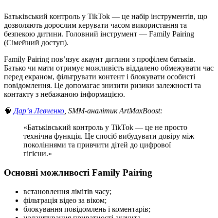
Батьківський контроль у TikTok — це набір інструментів, що
дозволяють дорослим керувати часом використання та
безпекою дитини. Головний інструмент — Family Pairing
(Сімейний доступ).
Family Pairing пов’язує акаунт дитини з профілем батьків.
Батько чи мати отримує можливість віддалено обмежувати час
перед екраном, фільтрувати контент і блокувати особисті
повідомлення. Це допомагає знизити ризики залежності та
контакту з небажаною інформацією.
🧠
Дар
’
я Левченко
, SMM-аналітик ArtMaxBoost:
«Батьківський контроль у TikTok — це не просто
технічна функція. Це спосіб вибудувати довіру між
поколіннями та привчити дітей до цифрової
гігієни.»
Основні можливості Family Pairing
встановлення лімітів часу;
фільтрація відео за віком;
блокування повідомлень і коментарів;
налаштування приватності акаунта.