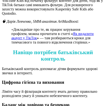
YouTube Kids від початку фільтрує контент для дітей, тоді як у
TikTok батьки самі вмикають фільтри. Для розширеного
захисту можна використовувати Kaspersky Safe Kids або
Qustodio.
🧠 Дарія Левченко, SMM-аналітик ArtMaxBoost:
«Докладніше про те, як працює керування
профілем, можна прочитати в статті
«
Як видалити
акаунт у ТікТок
»
— там розбираються кроки для
тимчасового та повного відключення сторінки.»
Навіщо потрібен батьківський
контроль
Батьківський контроль допомагає дітям формувати здорові
звички в інтернеті.
Цифрова гігієна та виховання
Ліміти часу й фільтрація контенту вчать дитину правильно
розподіляти увагу й уникати небезпечного контенту.
Баланс між довірою та безпекою