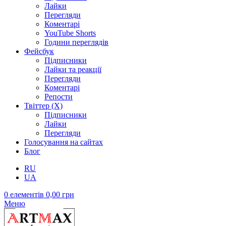
Лайки
Перегляди
Коментарі
YouTube Shorts
Години переглядів
Фейсбук
Підписники
Лайки та реакції
Перегляди
Коментарі
Репости
Твіттер (X)
Підписники
Лайки
Перегляди
Голосування на сайтах
Блог
RU
UA
0
елементів
0,00
грн
Меню